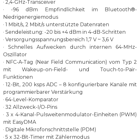
· 2,4-GHz-Transceiver
· -96 dBm Empfindlichkeit im Bluetooth®-
Niedrigenergiemodus
· 1 Mbit/s, 2 Mbit/s unterstützte Datenraten
· Sendeleistung: -20 bis +4 dBm in 4-dB-Schritten
· Versorgungsspannungsbereich 1,7 V ~ 3,6 V
· Schnelles Aufwecken durch internen 64-MHz-
Oszillator
· NFC-A-Tag (Near Field Communication) vom Typ 2
mit Wakeup-on-Field- und Touch-to-Pair-
Funktionen
· 12-Bit, 200 ksps ADC – 8 konfigurierbare Kanäle mit
programmierbarer Verstärkung
· 64-Level-Komparator
· 32 Allzweck-I/O-Pins
· 3 x 4-Kanal-Pulsweitenmodulator-Einheiten (PWM)
mit EasyDMA
· Digitale Mikrofonschnittstelle (PDM)
· 5 x 32-Bit-Timer mit Zählermodus