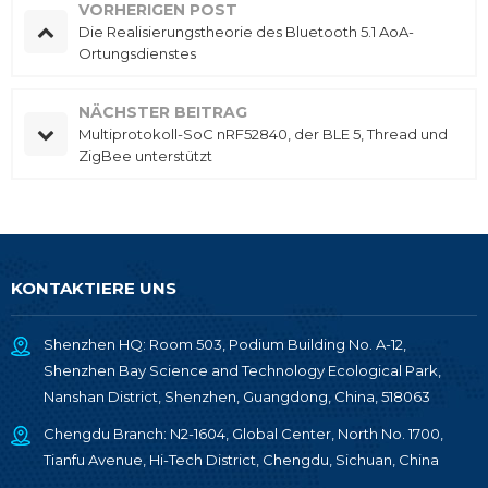
VORHERIGEN POST
Die Realisierungstheorie des Bluetooth 5.1 AoA-
Ortungsdienstes
NÄCHSTER BEITRAG
Multiprotokoll-SoC nRF52840, der BLE 5, Thread und
ZigBee unterstützt
KONTAKTIERE UNS
Shenzhen HQ: Room 503, Podium Building No. A-12,
Shenzhen Bay Science and Technology Ecological Park,
Nanshan District, Shenzhen, Guangdong, China, 518063
Chengdu Branch: N2-1604, Global Center, North No. 1700,
Tianfu Avenue, Hi-Tech District, Chengdu, Sichuan, China