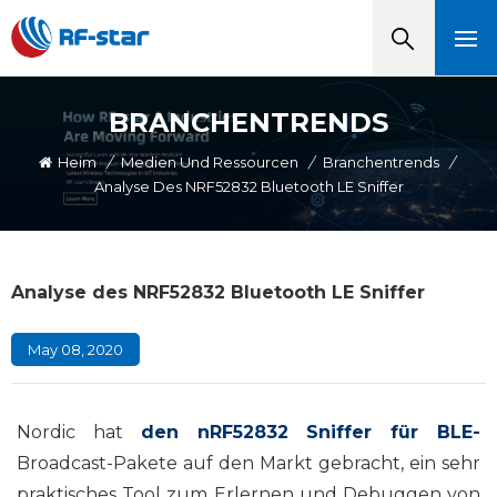
BRANCHENTRENDS
Heim
/
Medien Und Ressourcen
/
Branchentrends
/
Analyse Des NRF52832 Bluetooth LE Sniffer
Analyse des NRF52832 Bluetooth LE Sniffer
May 08, 2020
Nordic hat
den nRF52832 Sniffer für BLE-
Broadcast-Pakete auf den Markt gebracht, ein sehr
praktisches Tool zum Erlernen und Debuggen von