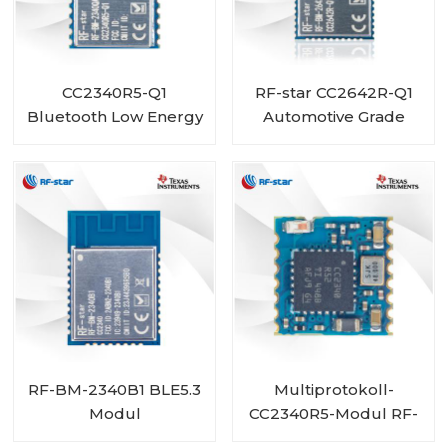
CC2340R5-Q1
RF-star CC2642R-Q1
Bluetooth Low Energy
Automotive Grade
Wireless Automotive-
Modul Bluetooth-
Modul RF-BM-
Transceiver für
2340QB1
Fahrzeuge
RF-BM-2340B1 BLE5.3
Multiprotokoll-
Modul
CC2340R5-Modul RF-
BM-2340C2 mit Mini-