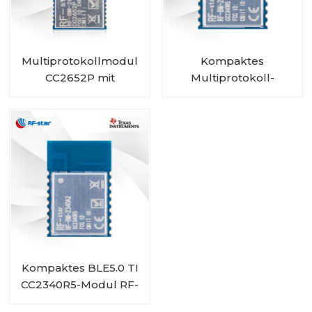
Multiprotokollmodul
Kompaktes
CC2652P mit
Multiprotokoll-
integriertem PA und
CC2340R5-Modul RF-
IPEX RF-BM-2652P2I
BM-2340A2I mit IPEX
Kompaktes BLE5.0 TI
CC2340R5-Modul RF-
BM-2340A2