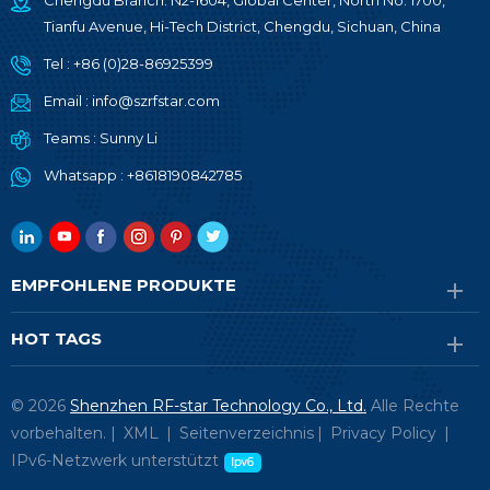
Chengdu Branch: N2-1604, Global Center, North No. 1700,
Tianfu Avenue, Hi-Tech District, Chengdu, Sichuan, China
Tel :
+86 (0)28-86925399
Email :
info@szrfstar.com
Teams :
Sunny Li
Whatsapp :
+8618190842785
EMPFOHLENE PRODUKTE
HOT TAGS
© 2026
Shenzhen RF-star Technology Co., Ltd.
Alle Rechte
vorbehalten. |
XML
|
Seitenverzeichnis
|
Privacy Policy
|
IPv6-Netzwerk unterstützt