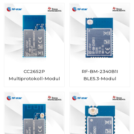
Größe
CC2652P
RF-BM-2340B1I
Multiprotokoll-Modul
BLE5.3-Modul
mit integriertem PA
RF-BM-2652P2