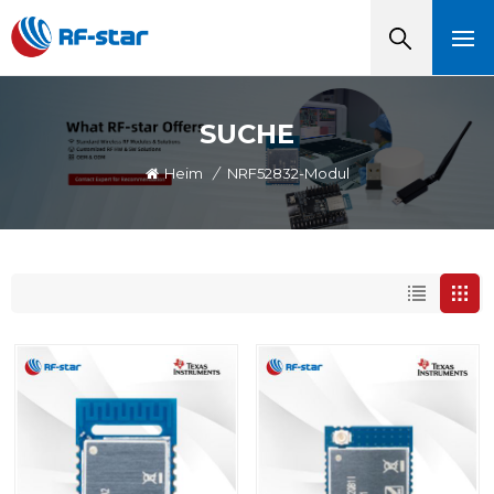
SUCHE
Heim
/
NRF52832-Modul