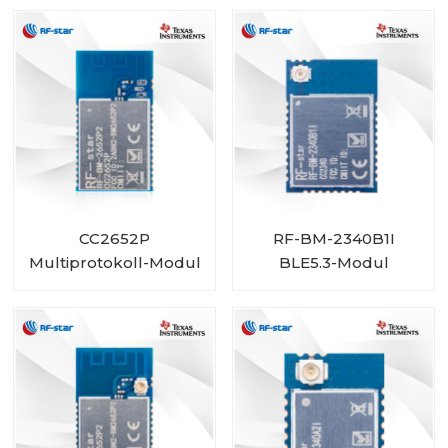
Größe
CC2652P
RF-BM-2340B1I
Multiprotokoll-Modul
BLE5.3-Modul
mit integriertem PA
RF-BM-2652P2