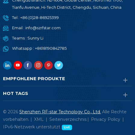
Chengdu Branch: N2-1604, Global Center, North No. 1700,
Tianfu Avenue, Hi-Tech District, Chengdu, Sichuan, China
Tel :
+86 (0)28-86925399
Email :
info@szrfstar.com
Teams :
Sunny Li
Whatsapp :
+8618190842785
EMPFOHLENE PRODUKTE
HOT TAGS
© 2026
Shenzhen RF-star Technology Co., Ltd.
Alle Rechte
vorbehalten. |
XML
|
Seitenverzeichnis
|
Privacy Policy
|
IPv6-Netzwerk unterstützt