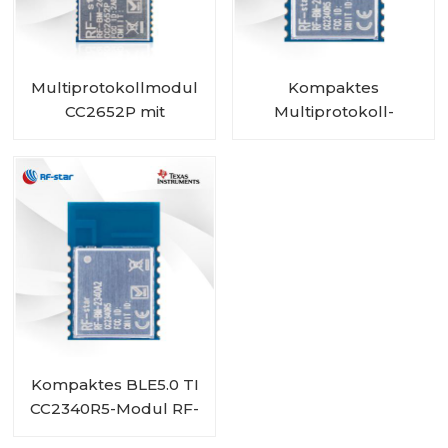
Multiprotokollmodul
Kompaktes
CC2652P mit
Multiprotokoll-
integriertem PA und
CC2340R5-Modul RF-
IPEX RF-BM-2652P2I
BM-2340A2I mit IPEX
Kompaktes BLE5.0 TI
CC2340R5-Modul RF-
BM-2340A2