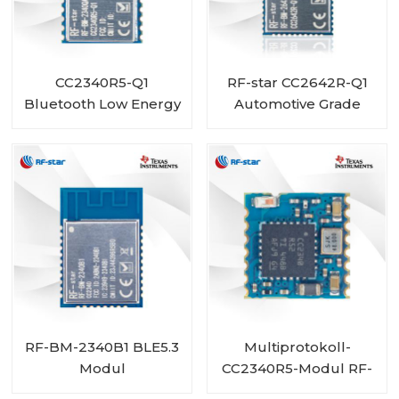
CC2340R5-Q1
RF-star CC2642R-Q1
Bluetooth Low Energy
Automotive Grade
Wireless Automotive-
Modul Bluetooth-
Modul RF-BM-
Transceiver für
2340QB1
Fahrzeuge
RF-BM-2340B1 BLE5.3
Multiprotokoll-
Modul
CC2340R5-Modul RF-
BM-2340C2 mit Mini-