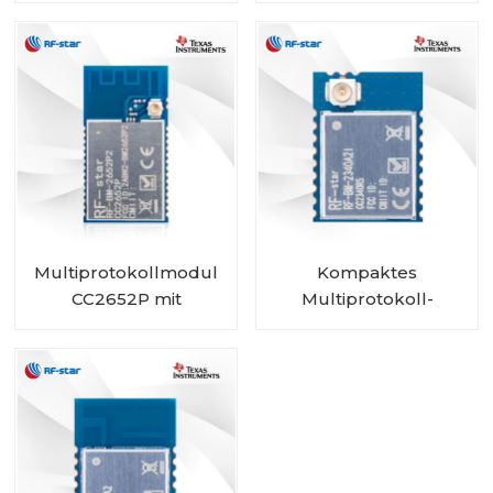
RF-BM-2652P2
Multiprotokollmodul
Kompaktes
CC2652P mit
Multiprotokoll-
integriertem PA und
CC2340R5-Modul RF-
IPEX RF-BM-2652P2I
BM-2340A2I mit IPEX