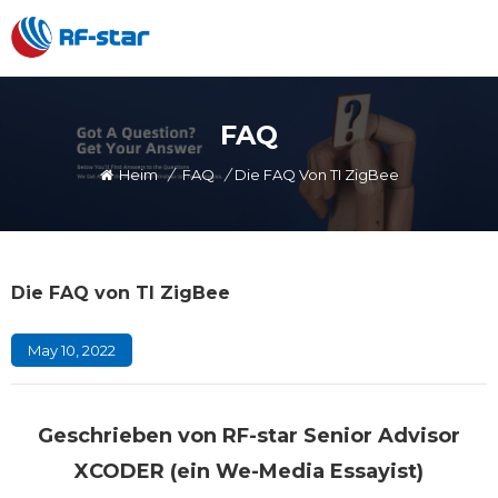
FAQ
Heim
/
FAQ
/
Die FAQ Von TI ZigBee
Die FAQ von TI ZigBee
May 10, 2022
Geschrieben von RF-star Senior Advisor
XCODER (ein We-Media Essayist)