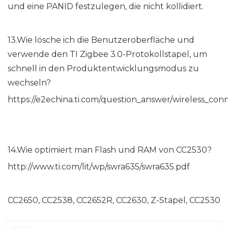
und eine PANID festzulegen, die nicht kollidiert.
13.Wie lösche ich die Benutzeroberfläche und
verwende den TI Zigbee 3.0-Protokollstapel, um
schnell in den Produktentwicklungsmodus zu
wechseln?
https://e2echina.ti.com/question_answer/wireless_conne
14.Wie optimiert man Flash und RAM von CC2530?
http://www.ti.com/lit/wp/swra635/swra635.pdf
CC2650, CC2538, CC2652R, CC2630, Z-Stapel, CC2530