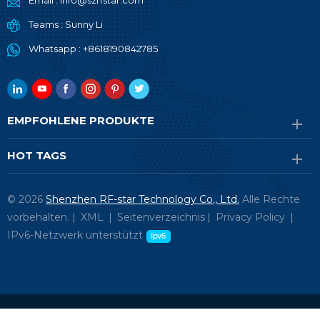
Email :
info@szrfstar.com
Teams :
Sunny Li
Whatsapp :
+8618190842785
EMPFOHLENE PRODUKTE
HOT TAGS
© 2026
Shenzhen RF-star Technology Co., Ltd.
Alle Rechte
vorbehalten. |
XML
|
Seitenverzeichnis
|
Privacy Policy
|
IPv6-Netzwerk unterstützt