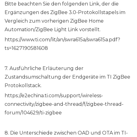
Bitte beachten Sie den folgenden Link, der die
Ergänzungen des ZigBee 3.0-Protokollstapels im
Vergleich zum vorherigen ZigBee Home
Automation/ZigBee Light Link vorstellt.
https://www.ti.com/lit/an/swra615a/swra615a.pdf?
ts=1627190581608
7. Ausführliche Erläuterung der
Zustandsumschaltung der Endgeräte im TI ZigBee
Protokollstack.
https://e2echina.ti.com/support/wireless-
connectivity/zigbee-and-thread/f/zigbee-thread-
forum/104629/ti-zigbee
8. Die Unterschiede zwischen OAD und OTA im TI-