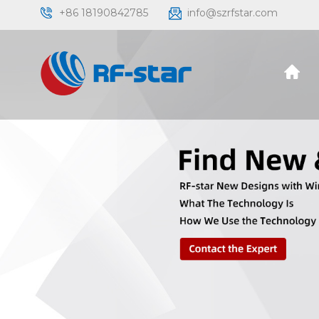
+86 18190842785
info@szrfstar.com