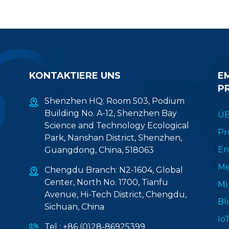
KONTAKTIERE UNS
E
P
Shenzhen HQ: Room 503, Podium
Building No. A-12, Shenzhen Bay
ÜB
Science and Technology Ecological
Pr
Park, Nanshan District, Shenzhen,
En
Guangdong, China, 518063
Me
Chengdu Branch: N2-1604, Global
Center, North No. 1700, Tianfu
Mu
Avenue, Hi-Tech District, Chengdu,
Bl
Sichuan, China
Io
Tel :
+86 (0)28-86925399