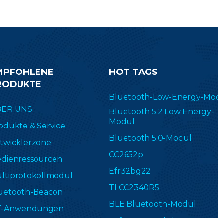
MPFOHLENE
HOT TAGS
RODUKTE
Bluetooth-Low-Energy-Mo
ER UNS
Bluetooth 5.2 Low Energy-
Modul
odukte & Service
Bluetooth 5.0-Modul
twicklerzone
CC2652p
dienressourcen
Efr32bg22
ltiprotokollmodul
TI CC2340R5
uetooth-Beacon
BLE Bluetooth-Modul
T-Anwendungen