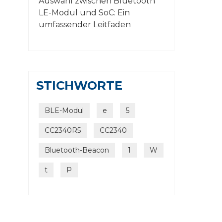
Auswahl zwischen Bluetooth
LE-Modul und SoC: Ein
umfassender Leitfaden
STICHWORTE
BLE-Modul
e
5
CC2340R5
CC2340
Bluetooth-Beacon
1
W
t
P