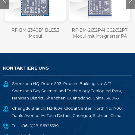
RF-BM-2340B1 BLE5.3
RF-BM-2652P4I CC2652P7
Modul
Modul mit integrierter PA
und IPEX-Anschluss
KONTAKTIERE UNS
Shenzhen HQ: Room 503, Podium Building No. A-12,
Shenzhen Bay Science and Technology Ecological Park,
Nanshan District, Shenzhen, Guangdong, China, 518063
Chengdu Branch: N2-1604, Global Center, North No. 1700,
Tianfu Avenue, Hi-Tech District, Chengdu, Sichuan, China
Tel :
+86 (0)28-86925399