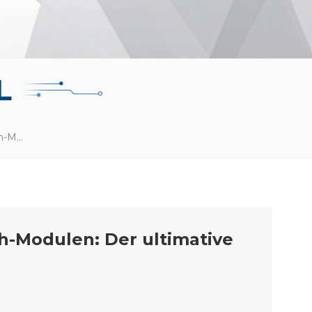
L
Gängige HF-Antennen Von Bluetooth-Modulen: Der Ultimative Leitfaden
-Modulen: Der ultimative