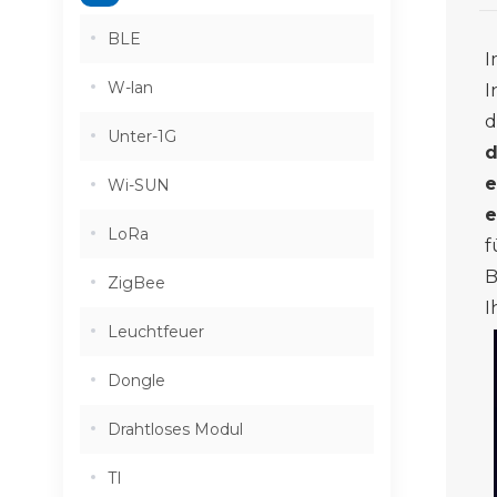
BLE
W-lan
I
d
Unter-1G
d
e
Wi-SUN
e
LoRa
f
B
ZigBee
I
Leuchtfeuer
Dongle
Drahtloses Modul
TI