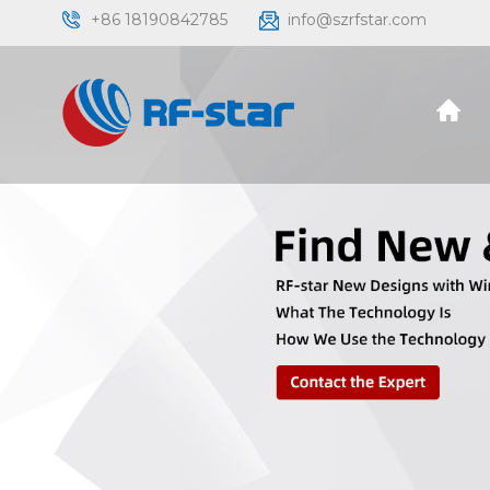
+86 18190842785
info@szrfstar.com