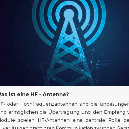
as
ist
eine HF
-
Antenne?
F- oder Hochfrequenzantennen sind die unbesunge
nd ermöglichen die Übertragung und den Empfang vo
odule spielen HF-Antennen eine zentrale Rolle be
uverlässigen drahtlosen Kommunikation zwischen Gerä