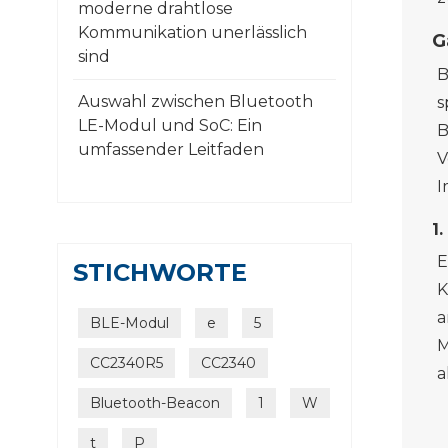
moderne drahtlose
Kommunikation unerlässlich
G
sind
B
Auswahl zwischen Bluetooth
s
LE-Modul und SoC: Ein
B
umfassender Leitfaden
V
I
1
E
STICHWORTE
K
a
BLE-Modul
e
5
M
CC2340R5
CC2340
a
Bluetooth-Beacon
1
W
t
P