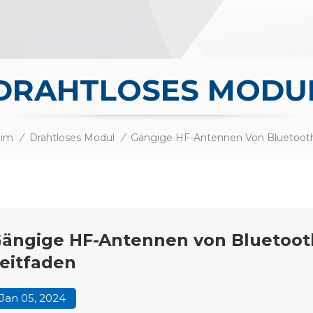
DRAHTLOSES MODU
im
/
Drahtloses Modul
/
ängige HF-Antennen von Bluetooth
eitfaden
Jan 05, 2024