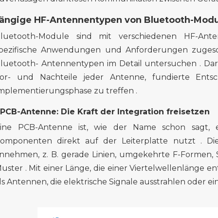
ängige HF-Antennentypen
von Bluetooth-Mod
luetooth-Module sind mit verschiedenen HF-Anten
pezifische Anwendungen und Anforderungen zugesch
luetooth-
Antennentypen im Detail untersuchen
.
Dar
or- und Nachteile jeder Antenne,
fundierte Ents
mplementierungsphase zu treffen
.
. PCB-Antenne: Die Kraft der Integration freisetzen
ine PCB-Antenne
ist, wie der Name schon sagt, e
omponenten direkt auf der Leiterplatte
nutzt
.
Di
nnehmen, z. B. gerade Linien, umgekehrte F-Formen
uster
. Mit einer Länge, die einer Viertelwellenlänge en
ls Antennen, die elektrische Signale ausstrahlen oder e