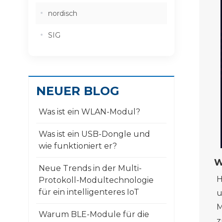
nordisch
SIG
NEUER BLOG
Was ist ein WLAN-Modul?
Was ist ein USB-Dongle und
wie funktioniert er?
W
Neue Trends in der Multi-
H
Protokoll-Modultechnologie
für ein intelligenteres IoT
u
M
Warum BLE-Module für die
z