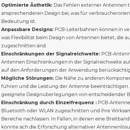
Optimierte Ästhetik:
Das Fehlen externer Antennen t
ansprechenderen Design bei, was für verbraucherorie
Bedeutung ist.
Anpassbare Designs:
PCB-Leiterbahnen können in ve
was Flexibilität beim Design von Antennen bietet, die 
zugeschnitten sind.
Einschränkungen der Signalreichweite:
PCB-Antenn
Antennen Einschränkungen in der Signalreichweite auf
auf den Anforderungen der Anwendung berücksichtig
Mögliche Störungen:
Die Nähe zu anderen Komponent
führen
und die
Leistung
der Antenne beeinträchtigen .
geeignete Designüberlegungen von entscheidender 
Einschränkung
durch Einzelfrequenz
:
PCB-Antennen
Bluetooth oder WLAN zugeschnitten und ihre Wirksamk
Bereiche nachlassen. In Fällen, in denen
eine Breitband
könnte sich die Erforschung alternativer Antennenlösun