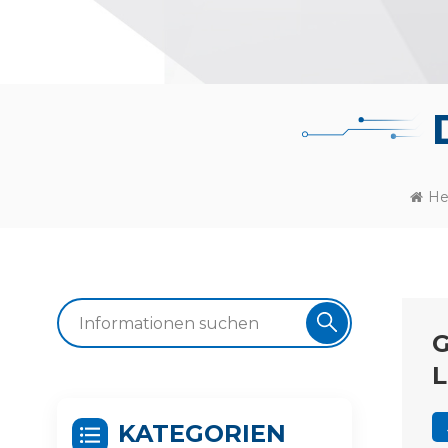
He
G
L
KATEGORIEN