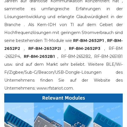
Jahren auf drahtlose Kommunikation konzentriert hat
,
sammelte es umfangreiche Erfahrungen in der
Lösungsentwicklung und erlangte Glaubwürdigkeit in der
Branche
.
Als Kern-IDH von TI auf dem Gebiet der
Hochfrequenzlösungen mit geringem Stromverbrauch sind
seine bestehenden TI-Module wie
RF-BM-2652P1
,
RF-BM-
2652P2
,
RF-BM-2652P2I
,
RF-BM-2652P3
, RF-BM
-2652P4,
RF-BM-2652B1
, RF-BM-2652B2, RF-BM-2651B1
usw. sind auf dem Markt sehr beliebt.
Weitere BLE/Wi-
Fi/Zigbee/Sub-G/Beacon/USB-Dongle-Lösungen des
Unternehmens finden Sie auf der Website des
Unternehmens: www.rfstariot.com.