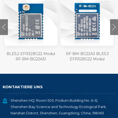
BLE5.2 EFR32BG22 Modul
RF-BM-BG22A3 BLE5.3
RF-BM-BG22A3I
EFR32BG22 Modul
KONTAKTIERE UNS
Shenzhen HQ: Room 503, Podium Building No. A-12,
Shenzhen Bay Science and Technology Ecological Park,
Nanshan District, Shenzhen, Guangdong, China, 518063