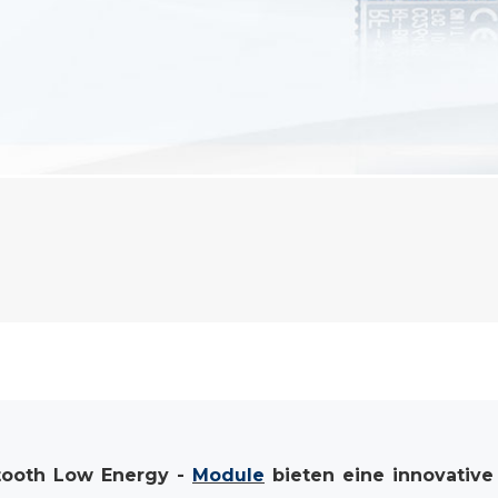
tooth
Low
Energy
-
Module
bieten
eine
innovativ