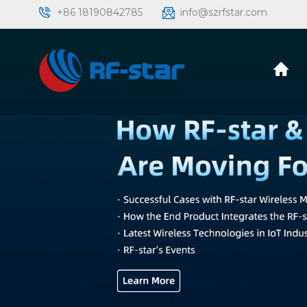
+86 18190842785
info@szrfstar.com