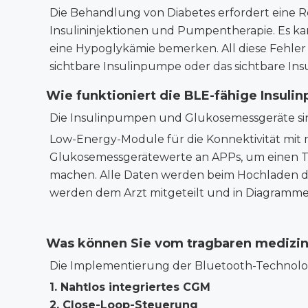
Die Behandlung von Diabetes erfordert eine 
Insulininjektionen
und Pumpentherapie. Es kann
eine Hypoglykämie bemerken. All diese Fehler
sichtbare Insulinpumpe oder das sichtbare Ins
Wie funktioniert die BLE-fähige Insuli
Die Insulinpumpen und Glukosemessgeräte sin
Low-Energy-Module für die Konnektivität mi
Glukosemessgerätewerte an
APPs, um
einen 
machen. Alle Daten werden beim Hochladen du
werden dem Arzt mitgeteilt und in Diagrammen
Was können Sie vom tragbaren medizini
Die Implementierung der Bluetooth-Technolog
1.
Nahtlos integriertes CGM
2.
Close-Loop-Steuerung