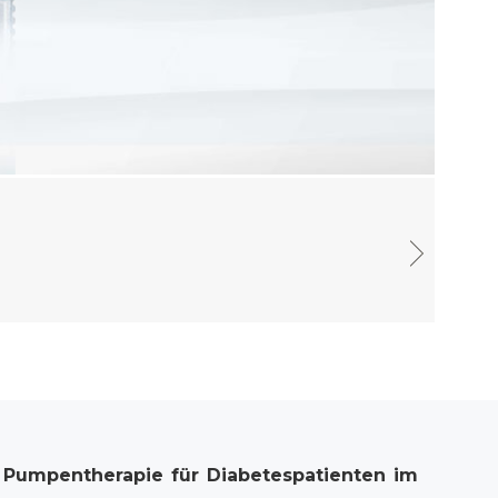
e
Pumpentherapie
für
Diabetespatienten
im