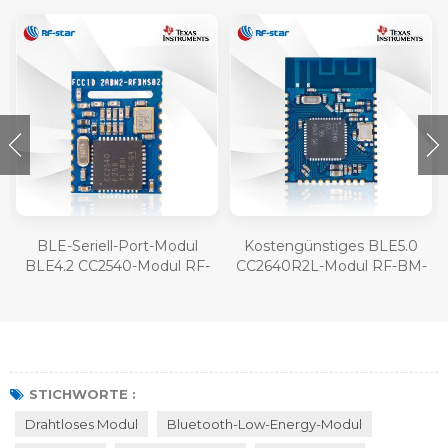
BLE-Seriell-Port-Modul
Kostengünstiges BLE5.0
BLE4.2 CC2540-Modul RF-
CC2640R2L-Modul RF-BM-
BM-S02
4077B1L
STICHWORTE :
Drahtloses Modul
Bluetooth-Low-Energy-Modul