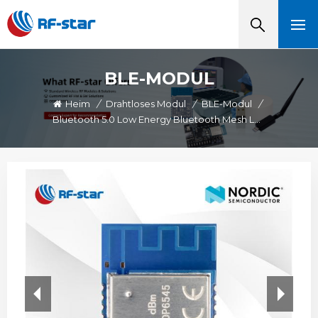
BLE-MODUL
Heim
/
Drahtloses Modul
/
BLE-Modul
/
Bluetooth 5.0 Low Energy Bluetooth Mesh Low Energy NRF52832 Modul RF-BM-ND04