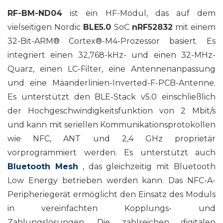
RF-BM-ND04
ist ein HF-Modul, das auf dem
vielseitigen Nordic
BLE5.0
SoC
nRF52832
mit einem
32-Bit-ARM® Cortex®-M4-Prozessor basiert. Es
integriert einen 32,768-kHz- und einen 32-MHz-
Quarz, einen LC-Filter, eine Antennenanpassung
und eine Mäanderlinien-Inverted-F-PCB-Antenne.
Es unterstützt den BLE-Stack v5.0 einschließlich
der Hochgeschwindigkeitsfunktion von 2 Mbit/s
und kann mit seriellen Kommunikationsprotokollen
wie NFC, ANT und 2,4 GHz proprietär
vorprogrammiert werden. Es unterstützt auch
Bluetooth Mesh
, das gleichzeitig mit Bluetooth
Low Energy betrieben werden kann. Das NFC-A-
Peripheriegerät ermöglicht den Einsatz des Moduls
in vereinfachten Kopplungs- und
Zahlungslösungen. Die zahlreichen digitalen