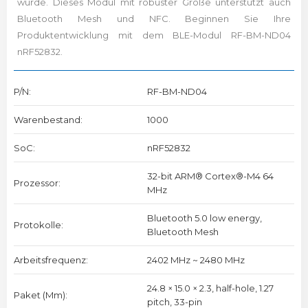
wurde. Dieses Modul mit robuster Größe unterstützt auch
Bluetooth Mesh und NFC. Beginnen Sie Ihre
Produktentwicklung mit dem BLE-Modul RF-BM-ND04
nRF52832.
P/N:
RF-BM-ND04
Warenbestand:
1000
SoC:
nRF52832
32-bit ARM® Cortex®-M4 64
Prozessor:
MHz
Bluetooth 5.0 low energy,
Protokolle:
Bluetooth Mesh
Arbeitsfrequenz:
2402 MHz ~ 2480 MHz
24.8 × 15.0 × 2.3, half-hole, 1.27
Paket (mm):
pitch, 33-pin