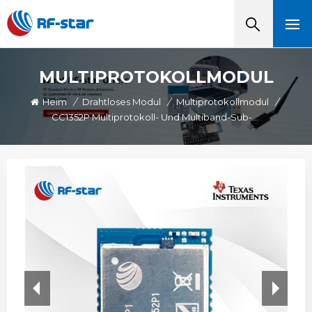
MULTIPROTOKOLLMODUL
Heim
/
Drahtloses Modul
/
Multiprotokollmodul
/
CC1352P Multiprotokoll- Und Multiband-Sub-1-GHz- Und 2,4-GHz-Funkmodul RF-TI1352P1