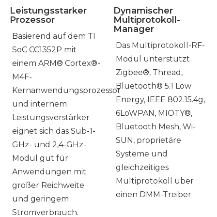
Leistungsstarker
Dynamischer
Prozessor
Multiprotokoll-
Manager
Basierend auf dem TI
Das Multiprotokoll-RF-
SoC CC1352P mit
Modul unterstützt
einem ARM® Cortex®-
Zigbee®, Thread,
M4F-
Bluetooth® 5.1 Low
Kernanwendungsprozessor
Energy, IEEE 802.15.4g,
und internem
6LoWPAN, MIOTY®,
Leistungsverstärker
Bluetooth Mesh, Wi-
eignet sich das Sub-1-
SUN, proprietäre
GHz- und 2,4-GHz-
Systeme und
Modul gut für
gleichzeitiges
Anwendungen mit
Multiprotokoll über
großer Reichweite
einen DMM-Treiber.
und geringem
Stromverbrauch.