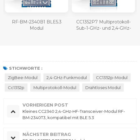
RF-BM-2340B1 BLE5.3
CC1352P7 Multiprotokoll-
Modul
Sub-1-GHz- und 2,4-GHz-
Wireless-Modul RF-TI1352P2
STICHWORTE :
ZigBee-Modul
2,4-GHz-Funkmodul
CC1352p-Modul
Cc1352p
Multiprotokoll-Modul
Drahtloses Modul
VORHERIGEN POST
Kleines CC2340 2,4-GHz-HF-Transceiver-Modul RF-
BM-2340T3, kompatibel mit BLE 5.3
NÄCHSTER BEITRAG