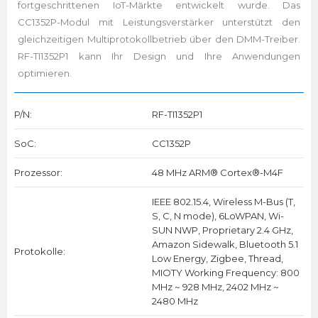
fortgeschrittenen IoT-Märkte entwickelt wurde. Das
CC1352P-Modul mit Leistungsverstärker unterstützt den
gleichzeitigen Multiprotokollbetrieb über den DMM-Treiber.
RF-TI1352P1 kann Ihr Design und Ihre Anwendungen
optimieren.
P/N:
RF-TI1352P1
SoC:
CC1352P
Prozessor:
48 MHz ARM® Cortex®-M4F
IEEE 802.15.4, Wireless M-Bus (T,
S, C, N mode), 6LoWPAN, Wi-
SUN NWP, Proprietary 2.4 GHz,
Amazon Sidewalk, Bluetooth 5.1
Protokolle:
Low Energy, Zigbee, Thread,
MIOTY Working Frequency: 800
MHz ~ 928 MHz, 2402 MHz ~
2480 MHz