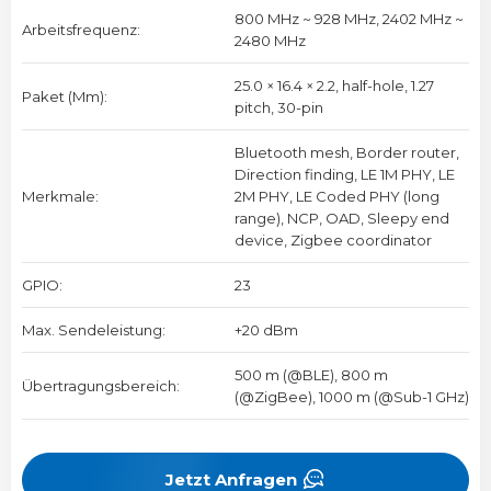
800 MHz ~ 928 MHz, 2402 MHz ~
Arbeitsfrequenz:
2480 MHz
25.0 × 16.4 × 2.2, half-hole, 1.27
Paket (mm):
pitch, 30-pin
Bluetooth mesh, Border router,
Direction finding, LE 1M PHY, LE
Merkmale:
2M PHY, LE Coded PHY (long
range), NCP, OAD, Sleepy end
device, Zigbee coordinator
GPIO:
23
Max. Sendeleistung:
+20 dBm
500 m (@BLE), 800 m
Übertragungsbereich:
(@ZigBee), 1000 m (@Sub-1 GHz)
Jetzt Anfragen