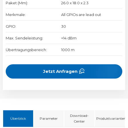
Paket (mm):
26.0 x 18.0 x 2.3
Merkmale:
All GPIOs are lead out
GPIO:
30
Max. Sendeleistung:
+14 dBm
Übertragungsbereich:
1000 m
Jetzt Anfragen
Download-
Überblick
Parameter
Produktvarianten
Center