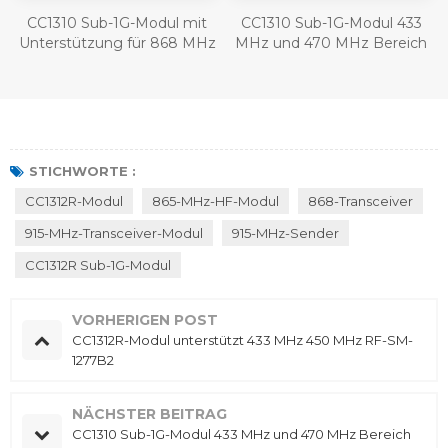
-
CC1310 Sub-1G-Modul mit
CC1310 Sub-1G-Modul 433
Unterstützung für 868 MHz
MHz und 470 MHz Bereich
und 915 MHz RF-SM-1077B1
RF-SM-1077B2
STICHWORTE :
CC1312R-Modul
865-MHz-HF-Modul
868-Transceiver
915-MHz-Transceiver-Modul
915-MHz-Sender
CC1312R Sub-1G-Modul
VORHERIGEN POST
CC1312R-Modul unterstützt 433 MHz 450 MHz RF-SM-
1277B2
NÄCHSTER BEITRAG
CC1310 Sub-1G-Modul 433 MHz und 470 MHz Bereich