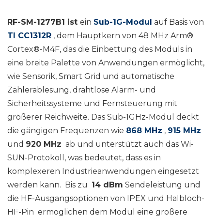
RF-SM-1277B1 ist
ein
Sub-1G-Modul
auf Basis von
TI CC1312R
, dem Hauptkern von 48 MHz Arm®
Cortex®-M4F, das die Einbettung des Moduls in
eine breite Palette von Anwendungen ermöglicht,
wie Sensorik, Smart Grid und automatische
Zählerablesung, drahtlose Alarm- und
Sicherheitssysteme und Fernsteuerung mit
größerer Reichweite. Das Sub-1GHz-Modul deckt
die gängigen Frequenzen wie
868 MHz
,
915 MHz
und
920 MHz
ab und unterstützt auch das Wi-
SUN-Protokoll, was bedeutet, dass es in
komplexeren Industrieanwendungen eingesetzt
werden kann.
Bis zu
14 dBm
Sendeleistung und
die HF-Ausgangsoptionen von IPEX und Halbloch-
HF-Pin
ermöglichen dem Modul eine größere