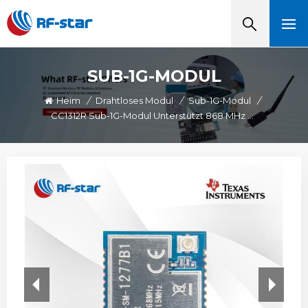
SUB-1G-MODUL
Heim
/
Drahtloses Modul
/
Sub-1G-Modul
/
CC1312R Sub-1G-Modul Unterstützt 868 MHz 915 MHz 920 MHz RF-SM-1277B1