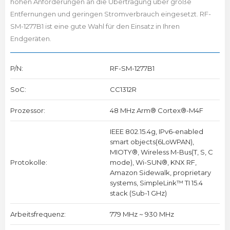
hohen Anforderungen an die Übertragung über große
Entfernungen und geringen Stromverbrauch eingesetzt. RF-
SM-1277B1 ist eine gute Wahl für den Einsatz in Ihren
Endgeräten.
P/N:
RF-SM-1277B1
SoC:
CC1312R
Prozessor:
48 MHz Arm® Cortex®-M4F
IEEE 802.15.4g, IPv6-enabled
smart objects(6LoWPAN),
MIOTY®, Wireless M-Bus(T, S, C
Protokolle:
mode), Wi-SUN®, KNX RF,
Amazon Sidewalk, proprietary
systems, SimpleLink™ TI 15.4
stack (Sub-1 GHz)
Arbeitsfrequenz:
779 MHz ~ 930 MHz