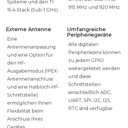
Systeme und den TI
915 MHz und 920 MHz.
15.4-Stack (Sub-1 GHz).
Externe Antenne
Umfangreiche
Peripheriegeräte
Eine
Alle digitalen
Antennenanpassung
Peripheriepins können
und eine Option für
zu jedem GPIO
den HF-
weitergeleitet werden
Ausgabemodus (IPEX-
und diese
Antennenanschluss
Schnittstellen
und eine Halbloch-HF-
einschließlich ADC,
Schnittstelle)
UART, SPI, I2C, I2S,
ermöglichen Ihnen
RTC sind verfügbar.
Flexibilität beim
Anschluss Ihres
Gerätes.