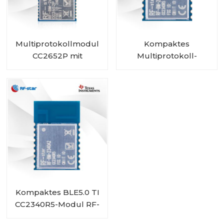
Multiprotokollmodul
Kompaktes
CC2652P mit
Multiprotokoll-
integriertem PA und
CC2340R5-Modul RF-
IPEX RF-BM-2652P2I
BM-2340A2I mit IPEX
Kompaktes BLE5.0 TI
CC2340R5-Modul RF-
BM-2340A2