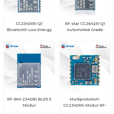
CC2340R5-Q1
RF-star CC2642R-Q1
Bluetooth Low Energy
Automotive Grade
Wireless Automotive-
Modul Bluetooth-
Modul RF-BM-
Transceiver für
2340QB1
Fahrzeuge
RF-BM-2340B1 BLE5.3
Multiprotokoll-
Modul
CC2340R5-Modul RF-
BM-2340C2 mit Mini-