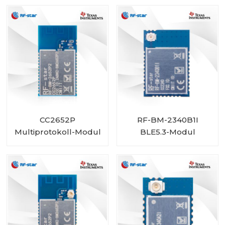
Größe
CC2652P
RF-BM-2340B1I
Multiprotokoll-Modul
BLE5.3-Modul
mit integriertem PA
RF-BM-2652P2