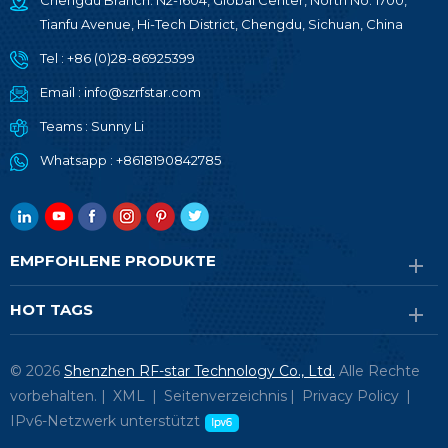
Chengdu Branch: N2-1604, Global Center, North No. 1700,
Tianfu Avenue, Hi-Tech District, Chengdu, Sichuan, China
Tel :
+86 (0)28-86925399
Email :
info@szrfstar.com
Teams :
Sunny Li
Whatsapp :
+8618190842785
EMPFOHLENE PRODUKTE
HOT TAGS
© 2026
Shenzhen RF-star Technology Co., Ltd.
Alle Rechte
vorbehalten. |
XML
|
Seitenverzeichnis
|
Privacy Policy
|
IPv6-Netzwerk unterstützt