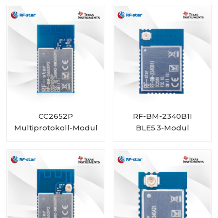
Größe
CC2652P
RF-BM-2340B1I
Multiprotokoll-Modul
BLE5.3-Modul
mit integriertem PA
RF-BM-2652P2