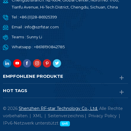
Chengdu Branch: N2-1604, Global Center, North No. 1700,
Tianfu Avenue, Hi-Tech District, Chengdu, Sichuan, China
Tel :
+86 (0)28-86925399
Email :
info@szrfstar.com
Teams :
Sunny Li
Whatsapp :
+8618190842785
EMPFOHLENE PRODUKTE
HOT TAGS
© 2026
Shenzhen RF-star Technology Co., Ltd.
Alle Rechte
vorbehalten. |
XML
|
Seitenverzeichnis
|
Privacy Policy
|
IPv6-Netzwerk unterstützt