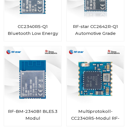
CC2340R5-Q1
RF-star CC2642R-Q1
Bluetooth Low Energy
Automotive Grade
Wireless Automotive-
Modul Bluetooth-
Modul RF-BM-
Transceiver für
2340QB1
Fahrzeuge
RF-BM-2340B1 BLE5.3
Multiprotokoll-
Modul
CC2340R5-Modul RF-
BM-2340C2 mit Mini-