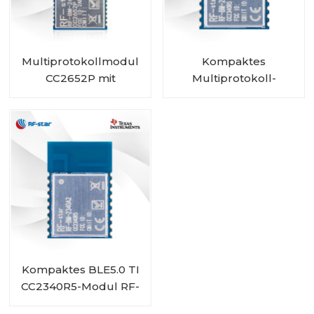
Multiprotokollmodul
Kompaktes
CC2652P mit
Multiprotokoll-
integriertem PA und
CC2340R5-Modul RF-
IPEX RF-BM-2652P2I
BM-2340A2I mit IPEX
Kompaktes BLE5.0 TI
CC2340R5-Modul RF-
BM-2340A2