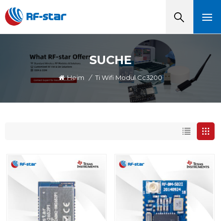
SUCHE
Heim
/
Ti Wifi Modul Cc3200