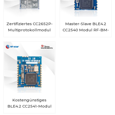
Zertifiziertes CC2652P-
Master-Slave BLE4.2
Multiprotokollmodul
CC2540 Modul RF-BM-
RF-BM-2652P1
S02I
Kostengünstiges
BLE4.2 CC2541-Modul
RF-BM-S01A