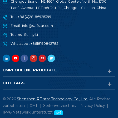
Chengdu Branch: N2-1604, Global Center, North No. 1700,
Tianfu Avenue, Hi-Tech District, Chengdu, Sichuan, China
Tel :
+86 (0)28-86925399
Email :
info@szrfstar.com
Teams :
Sunny Li
Whatsapp :
+8618190842785
EMPFOHLENE PRODUKTE
HOT TAGS
© 2026
Shenzhen RF-star Technology Co., Ltd.
Alle Rechte
vorbehalten. |
XML
|
Seitenverzeichnis
|
Privacy Policy
|
IPv6-Netzwerk unterstützt