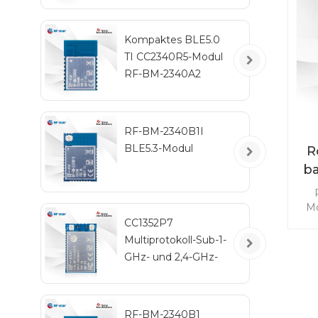
i
IPEX
Ant
Kompaktes BLE5.0
K
TI CC2340R5-Modul
RF-BM-2340A2
RF-BM-2340B1I
BLE5.3-Modul
R
ba
Mo
h
CC1352P7
Multiprotokoll-Sub-1-
ba
GHz- und 2,4-GHz-
e
Wireless-Modul RF-
An
TI1352P2
A
D
RF-BM-2340B1