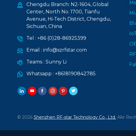
Me
Chengdu Branch: N2-1604, Global
Center, North No. 1700, Tianfu
Mu
Avenue, Hi-Tech District, Chengdu,
Bl
Sichuan, China
Io
Tel :
+86 (0)28-86925399
O
Email :
info@szrfstar.com
RF
Teams :
Sunny Li
Fa
Whatsapp :
+8618190842785
© 2026
Shenzhen RF-star Technology Co., Ltd.
Alle Rech