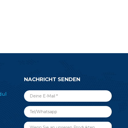
M-BG24B2,
Teil Ihrer drahtlosen Konnektivität
sarbeit zu
aus, um Ihren Entwicklungsprozess
zu vereinfachen.
NACHRICHT SENDEN
dul