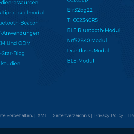
dienressourcen
Efr32bg22
ltiprotokollmodul
TI CC2340R5
uetooth-Beacon
BLE Bluetooth-Modul
T-Anwendungen
Nrf52840 Modul
EM Und ODM
Drahtloses Modul
-Star-Blog
BLE-Modul
llstudien
te vorbehalten. |
XML
|
Seitenverzeichnis
|
Privacy Policy
|
IP