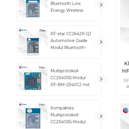
Bluetooth Low
d
Energy Wireless
St
Automotive-Modul
B
RF-BM-2340QB1
RF-star CC2642R-Q1
Automotive Grade
Modul Bluetooth-
Transceiver für
Fahrzeuge
K
HF
Multiprotokoll-
CC2340R5-Modul
B
RF
RF-BM-2340C2 mit
d
Mini-Größe
Mo
Mit
Kompaktes
Multiprotokoll-
CC2340R5-Modul
RF-BM-2340A2I mit