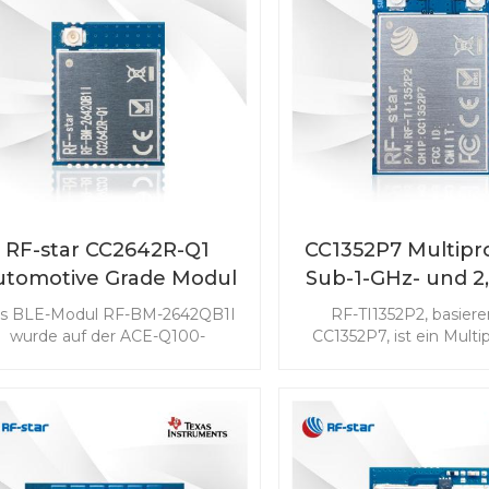
RF-star CC2642R-Q1
CC1352P7 Multipro
utomotive Grade Modul
Sub-1-GHz- und 2
uetooth-Transceiver für
Wireless-Modul
s BLE-Modul RF-BM-2642QB1I
RF-TI1352P2, basiere
Fahrzeuge
TI1352P2
wurde auf der ACE-Q100-
CC1352P7, ist ein Multip
patiblen MCU CC2642R-Q1 von
und Multiband-Sub-1-G
I entwickelt und zeichnet sich
MHz ～ 928 MHz) und 
rch geringen Stromverbrauch,
Funkmodul, das auf die 
hervorragende
drahtlose Kommunikat
Funkempfindlichkeit und
geringem Stromverbr
Robustheit für
fortschrittliche Sensor
Automobilanwendungen aus,
ausgerichtet ist. RF-TI