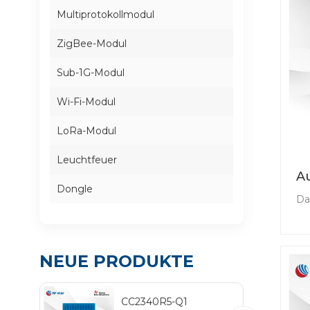
Multiprotokollmodul
ZigBee-Modul
Sub-1G-Modul
Wi-Fi-Modul
LoRa-Modul
Leuchtfeuer
A
Dongle
Bl
Da
kom
T
du
NEUE PRODUKTE
CC2340R5-Q1