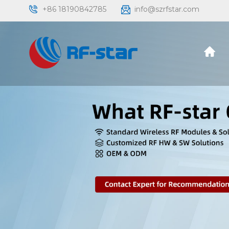
+86 18190842785
info@szrfstar.com