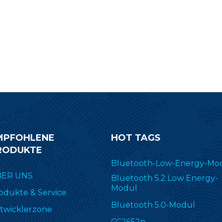
BM-ND08 nRF52832.
wird. Wählen Sie RF-B
um mit Ihrer Entwicklung
beginnen.
MPFOHLENE
HOT TAGS
RODUKTE
Bluetooth-Low-Energy-Mo
ER UNS
Bluetooth 5.2 Low Energy-
Modul
odukte & Service
Bluetooth 5.0-Modul
twicklerzone
CC2652p