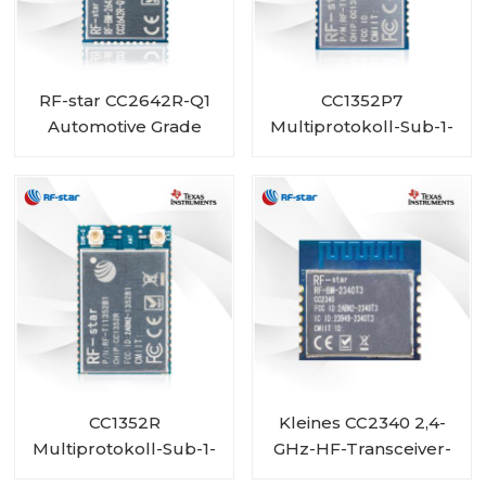
RF-star CC2642R-Q1
CC1352P7
Automotive Grade
Multiprotokoll-Sub-1-
Modul Bluetooth-
GHz- und 2,4-GHz-
Transceiver für
Wireless-Modul RF-
Fahrzeuge
TI1352P2
CC1352R
Kleines CC2340 2,4-
Multiprotokoll-Sub-1-
GHz-HF-Transceiver-
GHz- und 2,4-GHz-
Modul RF-BM-2340T3,