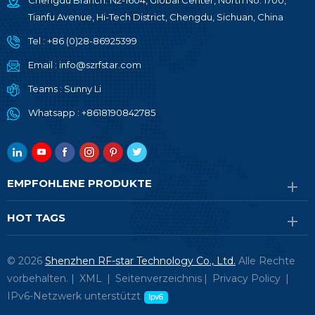
Chengdu Branch: N2-1604, Global Center, North No. 1700,
Tianfu Avenue, Hi-Tech District, Chengdu, Sichuan, China
Tel :
+86 (0)28-86925399
Email :
info@szrfstar.com
Teams :
Sunny Li
Whatsapp :
+8618190842785
EMPFOHLENE PRODUKTE
HOT TAGS
© 2026
Shenzhen RF-star Technology Co., Ltd.
Alle Rechte
vorbehalten. |
XML
|
Seitenverzeichnis
|
Privacy Policy
|
IPv6-Netzwerk unterstützt