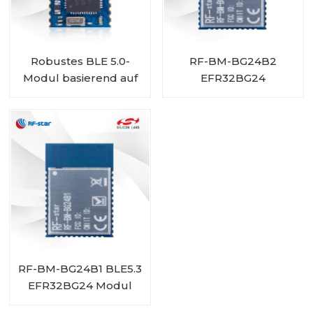
Robustes BLE 5.0-
RF-BM-BG24B2
Modul basierend auf
EFR32BG24
Nordic BLE SoC
Bluetooth-Low-
nRF52832 RF-BM-
Energy-Modul
ND08
RF-BM-BG24B1 BLE5.3
EFR32BG24 Modul