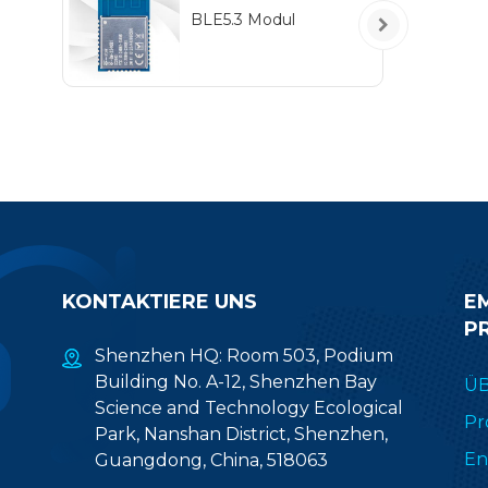
BLE5.3 Modul
ene
An
A
D
KONTAKTIERE UNS
E
P
Shenzhen HQ: Room 503, Podium
Building No. A-12, Shenzhen Bay
ÜB
Science and Technology Ecological
Pr
Park, Nanshan District, Shenzhen,
En
Guangdong, China, 518063