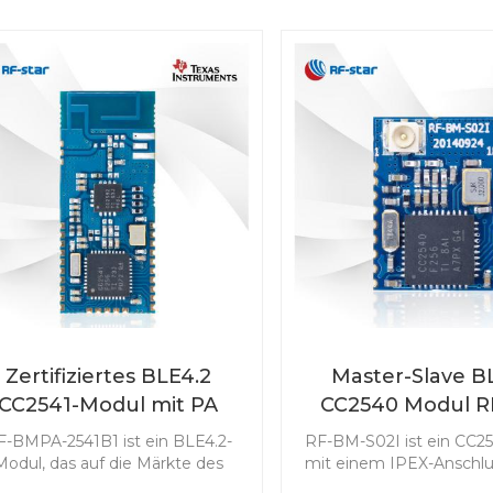
Zertifiziertes BLE4.2
Master-Slave B
CC2541-Modul mit PA
CC2540 Modul R
C2592 RF-BMPA-2541B1
S02I
F-BMPA-2541B1 ist ein BLE4.2-
RF-BM-S02I ist ein CC2
Modul, das auf die Märkte des
mit einem IPEX-Anschlus
Internets der Dinge mit den
batteriebetriebene An