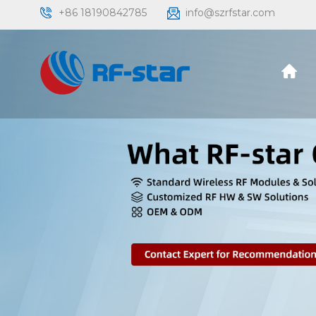
+86 18190842785
info@szrfstar.com