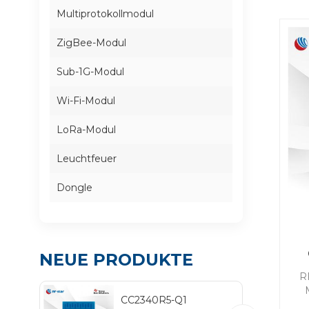
Multiprotokollmodul
ZigBee-Modul
Sub-1G-Modul
Wi-Fi-Modul
LoRa-Modul
Leuchtfeuer
Dongle
NEUE PRODUKTE
C
R
CC2340R5-Q1