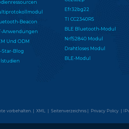
dienressourcen
Efr32bg22
ltiprotokollmodul
TI CC2340R5
uetooth-Beacon
BLE Bluetooth-Modul
T-Anwendungen
Nrf52840 Modul
EM Und ODM
Drahtloses Modul
-Star-Blog
BLE-Modul
llstudien
te vorbehalten. |
XML
|
Seitenverzeichnis
|
Privacy Policy
|
IP