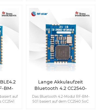
 großer
Star, ist für intelligente
t. Dieses
batteriebetriebene Anwendungen
gen Größe
konzipiert. RF-BM-S02A ist mit
 am besten
seiner geringen Größe und hohen
n Ihrem
Leistung die richtige Wahl für Ihr
Design.
 BLE4.2
Lange Akkulaufzeit
F-BM-
Bluetooth 4.2 CC2540-
Modul RF-BM-S01
asiert auf
Das Bluetooth 4.2-Modul RF-BM-
s CC2541
S01 basiert auf dem CC2540 SoC
tabileren
von Texas Instruments. Dieses