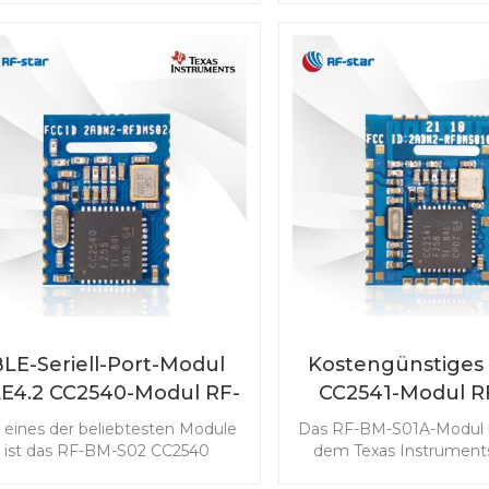
Anforderungen einer großen
und Anwendungen mit
Reichweite und größeren
Reichweite konzipiert is
istungsmerkmalen ausgerichtet
Modul mit seiner gerin
ist. Das Modul mit max. Eine
ist möglicherweise das
Sendeleistung von 19 dBm
geeignete BLE-Teil i
möglicht Ihrer Anwendung eine
Design.
rößere Reichweitenabdeckung
und eine Option für den
Antennenausgang.
BLE-Seriell-Port-Modul
Kostengünstiges
E4.2 CC2540-Modul RF-
CC2541-Modul R
BM-S02
S01A
s eines der beliebtesten Module
Das RF-BM-S01A-Modul b
ist das RF-BM-S02 CC2540
dem Texas Instrument
Bluetooth LE4.2-Modul für
SoC. Die höheren und s