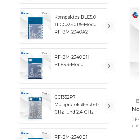
ba
IPEX
Kompaktes BLE5.0
TI CC2340R5-Modul
RF-BM-2340A2
ei
is
RF-BM-2340B1I
BLE5.3-Modul
CC1352P7
Multiprotokoll-Sub-1-
No
GHz- und 2,4-GHz-
Wireless-Modul RF-
RF-
das
TI1352P2
RF-BM-2340B1
ba