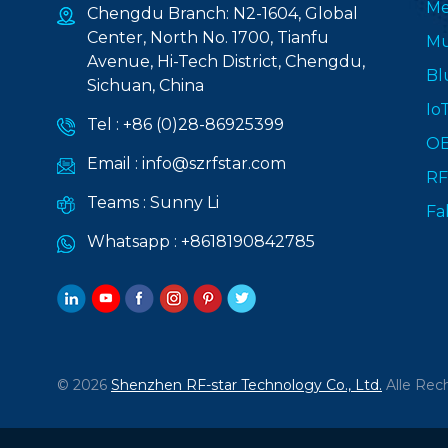
Me
Chengdu Branch: N2-1604, Global
Center, North No. 1700, Tianfu
Mu
Avenue, Hi-Tech District, Chengdu,
Bl
Sichuan, China
Io
Tel :
+86 (0)28-86925399
O
Email :
info@szrfstar.com
RF
Teams :
Sunny Li
Fa
Whatsapp :
+8618190842785
© 2026
Shenzhen RF-star Technology Co., Ltd.
Alle Rech