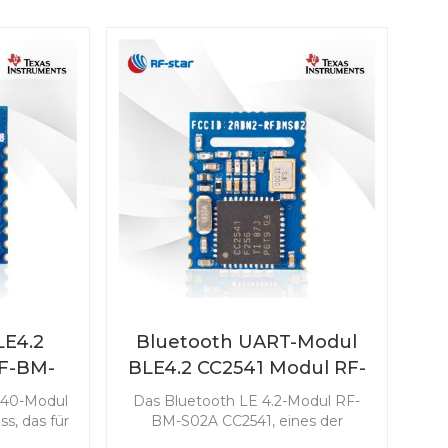
LE4.2
Bluetooth UART-Modul
F-BM-
BLE4.2 CC2541 Modul RF-
BM-S02A
540-Modul
Das Bluetooth LE 4.2-Modul RF-
s, das für
BM-S02A CC2541, eines der
wendungen
beliebtesten Funkmodule von RF-