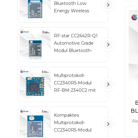
Bluetooth Low
Energy Wireless
Le
Automotive-Modul
RF-BM-2340QB1
er
RF-star CC2642R-Q1
g
Automotive Grade
Modul Bluetooth-
Transceiver für
Fahrzeuge
Multiprotokoll-
CC2340R5-Modul
RF-BM-2340C2 mit
Mini-Größe
BL
Kompaktes
Al
Multiprotokoll-
CC2340R5-Modul
RF-BM-2340A2I mit